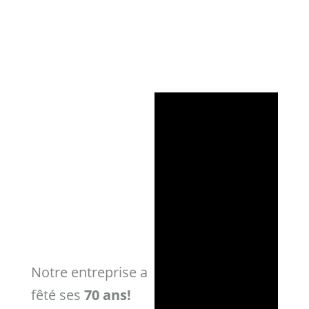
Ancienne poste Avenches
Notre entreprise a
fêté ses
70 ans!