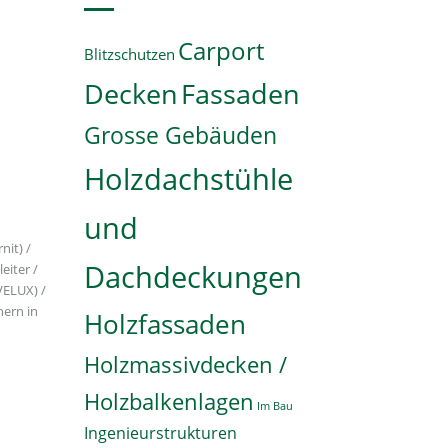
Carport
Blitzschutzen
Decken
Fassaden
Grosse Gebäuden
Holzdachstühle
und
nit) /
Dachdeckungen
eiter /
VELUX) /
nern in
Holzfassaden
Holzmassivdecken /
Holzbalkenlagen
Im Bau
Ingenieurstrukturen