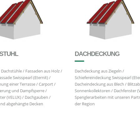
STUHL
DACHDECKUNG
 Dachstühle / Fassaden aus Holz /
Dachdeckung aus Ziegeln /
assade Swisspearl (Eternit) /
Schiefereindeckung Swisspearl (Eter
ung einer Terrasse / Carport /
Dacheindeckung aus Blech / Blitzabl
ierung und Dampfsperre /
Sonnenkollektoren / Dachfenster (
ter (VELUX) / Dachgauben /
Spenglerarbeiten mit unseren Part
und abgehängte Decken
der Region