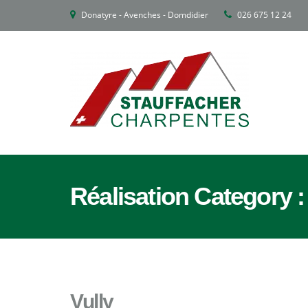
Donatyre - Avenches - Domdidier
026 675 12 24
Réalisation Category 
Vully