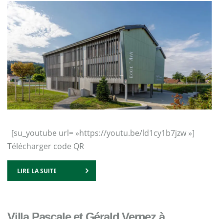
[su_youtube url= »https://youtu.be/ld1cy1b7jzw »]
Télécharger code QR
LIRE LA SUITE
Villa Pascale et Gérald Vernez à