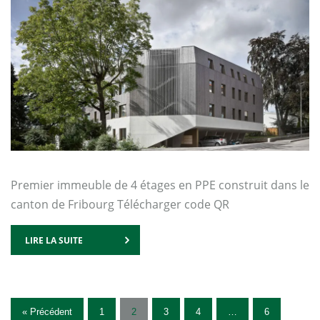
Premier immeuble de 4 étages en PPE construit dans le
canton de Fribourg Télécharger code QR
LIRE LA SUITE
« Précédent
1
2
3
4
…
6