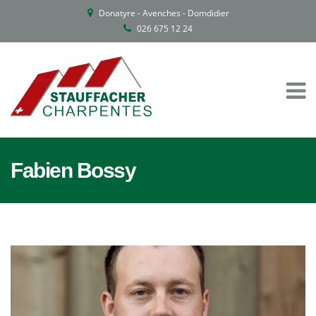
Donatyre - Avenches - Domdidier
026 675 12 24
Fabien Bossy