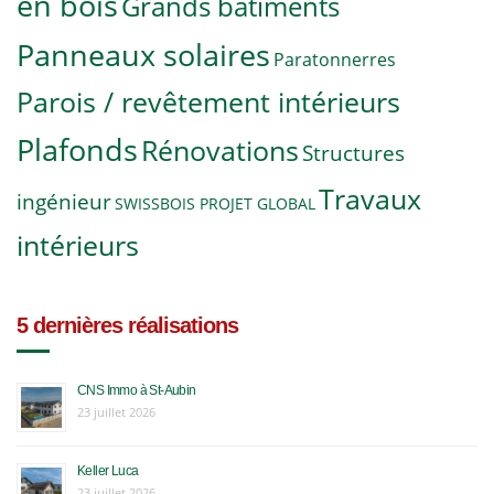
en bois
Grands bâtiments
Panneaux solaires
Paratonnerres
Parois / revêtement intérieurs
Plafonds
Rénovations
Structures
Travaux
ingénieur
SWISSBOIS PROJET GLOBAL
intérieurs
5 dernières réalisations
CNS Immo à St-Aubin
23 juillet 2026
Keller Luca
23 juillet 2026